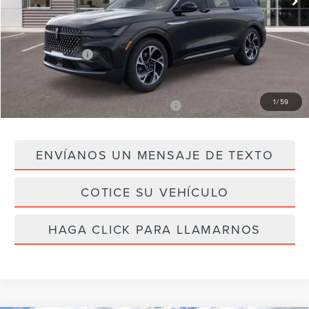
Descuentos del Concesionario
-$2,598
PRECIO DE INTERNET
$62,342
Ofertas Lincoln:
-$5,000
Precio Final
$57,342
1
/
59
Agregar Ofertas Disponibles Lincoln
$2,000
ENVÍANOS UN MENSAJE DE TEXTO
COTICE SU VEHÍCULO
HAGA CLICK PARA LLAMARNOS