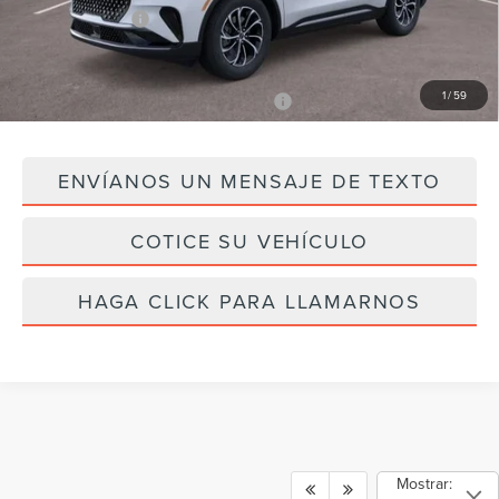
Ofertas Lincoln:
-$5,000
Precio Final
$54,802
1
/
59
Agregar Ofertas Disponibles Lincoln
$2,000
ENVÍANOS UN MENSAJE DE TEXTO
COTICE SU VEHÍCULO
HAGA CLICK PARA LLAMARNOS
Mostrar: