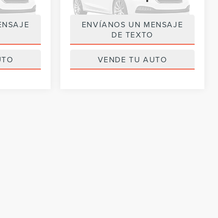
58,413 mi
Int.
Ext.
Int.
ENSAJE
ENVÍANOS UN MENSAJE
luego
Por favor, revise luego
DE TEXTO
UTO
VENDE TU AUTO