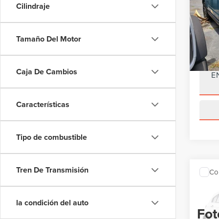
Cilindraje
VIN:
3
Model
Precio 
Ahorro
Tamaño Del Motor
Avail
Precio 
Caja De Cambios
E
Características
Tipo de combustible
Tren De Transmisión
Co
202
SPO
la condición del auto
Fot
VIN:
3
Valore