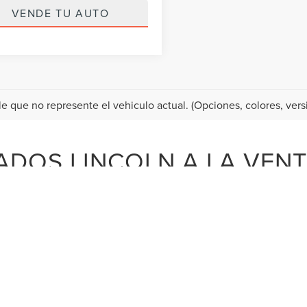
VENDE TU AUTO
le que no represente el vehiculo actual. (Opciones, colores, versi
DOS LINCOLN A LA VENT
s diferencias entre los vehículos Lincoln usados y los Usados C
 usados en nuestro concesionario Lincoln en Doral. El catálogo de
e usados de otras de las mejores marcas. ¡Incluso ofrecemos en
el estado pueden comprar en nuestro catálogo y encontrar su Av