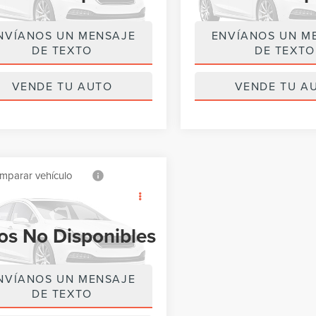
8 mi
18,958 mi
Ext.
Int.
NVÍANOS UN MENSAJE
ENVÍANOS UN M
Por favor, revise luego
Por favor, revise 
DE TEXTO
DE TEXTO
VENDE TU AUTO
VENDE TU A
mparar vehículo
Call for Pricing &
2
FORD F-150
Availability
AT
MEJOR PRECIO:
os No Disponibles
TEW1C87NFA48143
Valores:
NFA48143
o:
W1C
1 mi
Ext.
Int.
NVÍANOS UN MENSAJE
Por favor, revise luego
DE TEXTO