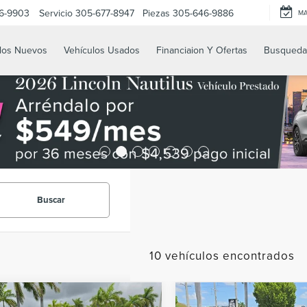
6-9903
Servicio
305-677-8947
Piezas
305-646-9886
M
los Nuevos
Vehículos Usados
Financiaion Y Ofertas
Busqueda
Buscar
10 vehículos encontrados
mparar vehículo
Comparar vehículo
2022
FORD