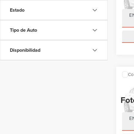
Estado
64,87
E
Tipo de Auto
Disponibilidad
Co
202
LARI
Fot
VIN:
1F
Model
80,80
E