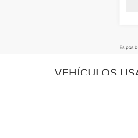
Es posib
VEHÍCULOS USA
¿Está buscando un SUV Lincoln usado? ¿Se pregunta cuáles son la
el que pueda confiar a largo plazo, eche un vistazo a los autos
desde SUVs Lincoln Navigator usados hasta una gran variedad d
los conductores de fuera d