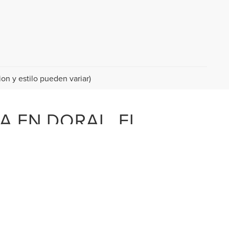
on y estilo pueden variar)
A EN DORAL, FL
ertificados? Si desea obtener las llaves de un vehículo usado en
 autos usados de Doral Lincoln tiene algo para todos los gustos,
trega a nivel nacional de nuestros usados cercanos, por lo que
iator usado perfecto cerca!