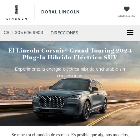
DORAL LINCOLN
GUARDADO
CALL
305-646-9903
DIRECCIONES
El Lincoln Corsair® Grand Touring 2024
Plug-In Híbrido Eléctrico SUV
Experimente la energía eléctrica híbrida enchufable sin
concesiones.
Se muestra el modelo de estreno. Es posible que algunos modelos,