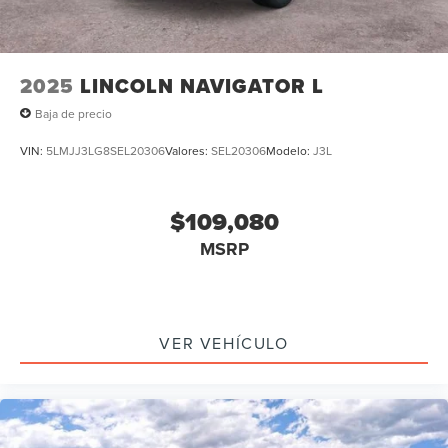
2025
LINCOLN NAVIGATOR L
Baja de precio
VIN:
5LMJJ3LG8SEL20306
Valores:
SEL20306
Modelo:
J3L
$109,080
MSRP
VER VEHÍCULO