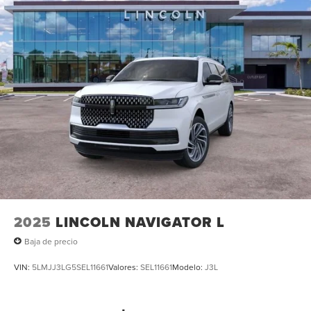
2025
LINCOLN NAVIGATOR L
Baja de precio
VIN:
5LMJJ3LG5SEL11661
Valores:
SEL11661
Modelo:
J3L