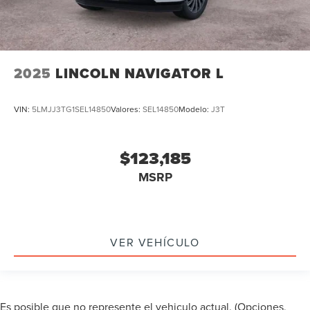
2025
LINCOLN NAVIGATOR L
VIN:
5LMJJ3TG1SEL14850
Valores:
SEL14850
Modelo:
J3T
$123,185
MSRP
VER VEHÍCULO
Es posible que no represente el vehiculo actual. (Opciones,