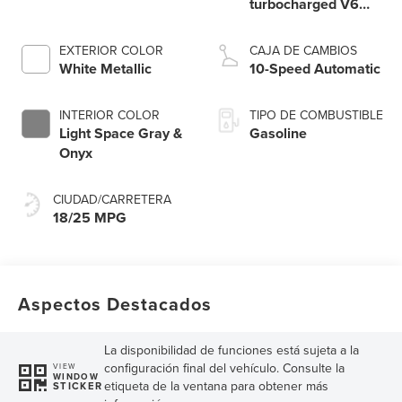
turbocharged V6
engine with Auto
Start-Stop
EXTERIOR COLOR
CAJA DE CAMBIOS
Technology
White Metallic
10-Speed Automatic
INTERIOR COLOR
TIPO DE COMBUSTIBLE
Light Space Gray &
Gasoline
Onyx
CIUDAD/CARRETERA
18/25 MPG
Aspectos Destacados
La disponibilidad de funciones está sujeta a la
configuración final del vehículo. Consulte la
VIEW
WINDOW
etiqueta de la ventana para obtener más
STICKER