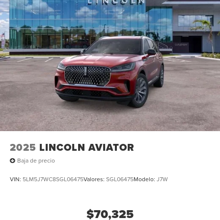
08/31/2026
2025
LINCOLN AVIATOR
Baja de precio
VIN:
5LM5J7WC8SGL06475
Valores:
SGL06475
Modelo:
J7W
$70,325