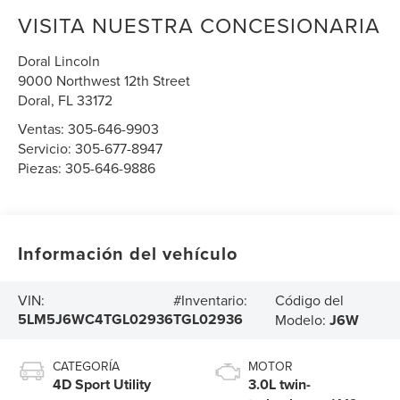
VISITA NUESTRA CONCESIONARIA
Doral Lincoln
9000 Northwest 12th Street
Doral
,
FL
33172
Ventas:
305-646-9903
Servicio:
305-677-8947
Piezas:
305-646-9886
Información del vehículo
Código del
VIN:
#Inventario:
5LM5J6WC4TGL02936
TGL02936
Modelo:
J6W
CATEGORÍA
MOTOR
4D Sport Utility
3.0L twin-