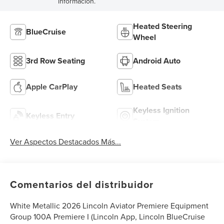
información.
Heated Steering
BlueCruise
Wheel
3rd Row Seating
Android Auto
Apple CarPlay
Heated Seats
Keyless Ignition
Keyless Entry
System
Ver Aspectos Destacados Más...
Comentarios del distribuidor
White Metallic 2026 Lincoln Aviator Premiere Equipment
Group 100A Premiere I (Lincoln App, Lincoln BlueCruise