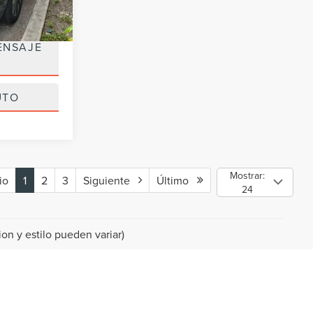
$26,990
ENSAJE
UTO
Mostrar:
io
1
2
3
Siguiente
Último
24
on y estilo pueden variar)
A EN DORAL, FL