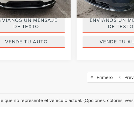
de Internet
$27,990
Precio de Internet
NVÍANOS UN MENSAJE
ENVÍANOS UN M
DE TEXTO
DE TEXTO
VENDE TU AUTO
VENDE TU A
Primero
Prev
le que no represente el vehiculo actual. (Opciones, colores, versi
DOS LINCOLN A LA VENT