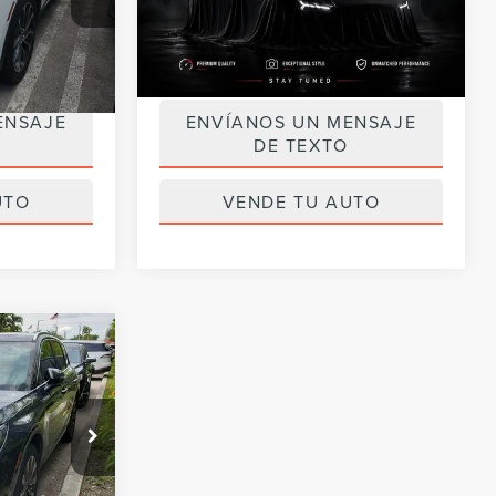
$34,990
Precio de Venta al Público:
$29,990
$5,400
Ahorros
$4,500
34,847 mi
Ext.
Int.
Ext.
Int.
Available
$29,590
Precio de Internet
$25,490
ENSAJE
ENVÍANOS UN MENSAJE
DE TEXTO
UTO
VENDE TU AUTO
$26,990
OR PRECIO:
2C
$309,901
$282,911
Ext.