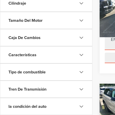
Cilindraje
VIN:
2L
Model
Precio 
Ahorro
Tamaño Del Motor
Avail
Precio 
Caja De Cambios
E
Características
Tipo de combustible
Tren De Transmisión
Co
$4,
202
COR
AHO
la condición del auto
VIN:
5
Model