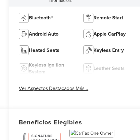
información.
Bluetooth®
Remote Start
Android Auto
Apple CarPlay
Heated Seats
Keyless Entry
Keyless Ignition
Leather Seats
System
Ver Aspectos Destacados Más...
Beneficios Elegibles