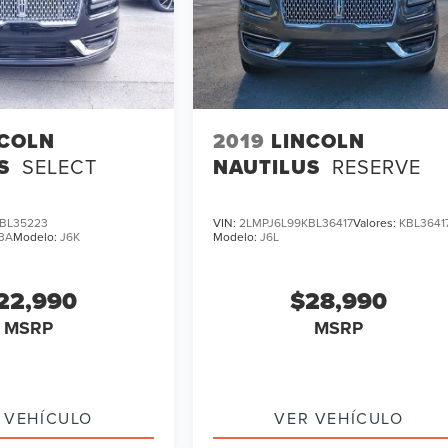
NCOLN
2019
LINCOLN
S
SELECT
NAUTILUS
RESERVE
BL35223
VIN:
2LMPJ6L99KBL36417
Valores:
KBL3641
3A
Modelo:
J6K
Modelo:
J6L
22,990
$28,990
MSRP
MSRP
 VEHÍCULO
VER VEHÍCULO