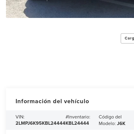
Carg
Información del vehículo
Código del
VIN:
#Inventario:
2LMPJ6K95KBL24444
KBL24444
Modelo:
J6K