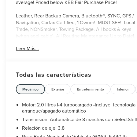
average! Priced below KBB Fair Purchase Price!
Leather, Rear Backup Camera, Bluetooth®, SYNC, GPS /
Navigation, Carfax Certified, 1 Owner!, MUST SEE!, Local
Trade, NONSmoker, Towing Package, All books & keys
(when applicable), All Routine Maintenance Up to Date!,
Extended Warranty Available!, AMAZING MPG!,
Leer Más...
Remainder of Factory Warranty Included!, Service
Records Available, Multi Function Steering Wheel
Controls, Keyless Go / Push Button Start, iphone / Droid
Navigation Compatible. 21/26 City/Highway MPG
Todas las características
CARFAX One-Owner. Clean CARFAX.
Agate Black Metallic 2019 Lincoln Nautilus Select 2.0L
Mecánico
Exterior
Entretenimiento
Interior
Turbocharged FWD Lincoln Select Certification Details:
Motor: 2.0 litros I-4 turbocargado -incluye: tecnología
* 139 Point Inspection
arranque/apagado automático
* Roadside Assistance
Transmisión: Automática de 8 marchas con SelectShif
* Vehicle History
Relación de eje: 3.8
* Warranty Deductible: $100
Peso Bruto Nominal de Vehículo GVWR: 5,440 lb
* Includes Car Rental and Trip Interruption