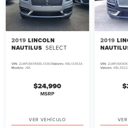
2019
LINCOLN
2019
LI
NAUTILUS
SELECT
NAUTILU
VIN:
2LMPJ6K95KBL13363
Valores:
KBL13363A
VIN:
2LMPJ6K90K
Modelo:
J6K
Valores:
KBL3522
$24,990
$
MSRP
VER VEHÍCULO
VER