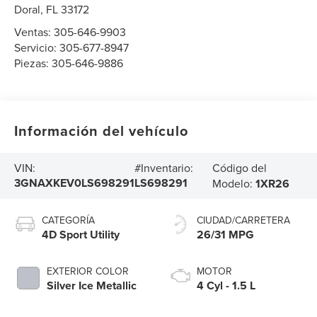
Doral
,
FL
33172
Ventas:
305-646-9903
Servicio:
305-677-8947
Piezas:
305-646-9886
Información del vehículo
Código del
VIN:
#Inventario:
3GNAXKEV0LS698291
LS698291
Modelo:
1XR26
CATEGORÍA
CIUDAD/CARRETERA
4D Sport Utility
26/31 MPG
EXTERIOR COLOR
MOTOR
Silver Ice Metallic
4 Cyl - 1.5 L