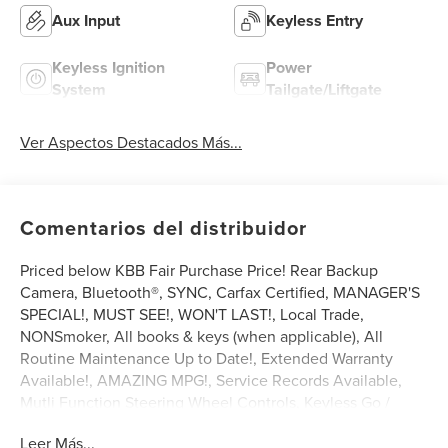
Aux Input
Keyless Entry
Keyless Ignition
Power
System
Tailgate/Liftgate
Ver Aspectos Destacados Más...
Comentarios del distribuidor
Priced below KBB Fair Purchase Price! Rear Backup
Camera, Bluetooth®, SYNC, Carfax Certified, MANAGER'S
SPECIAL!, MUST SEE!, WON'T LAST!, Local Trade,
NONSmoker, All books & keys (when applicable), All
Routine Maintenance Up to Date!, Extended Warranty
Available!, AMAZING MPG!, Service Records Available,
Mutli Function Steering Wheel Controls, Keyless Go /
Push Button Start, iphone / Droid Navigation Compatible.
Leer Más...
2020 Chevrolet Equinox LT Silver Ice Metallic