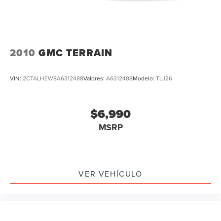
2010
GMC TERRAIN
VIN:
2CTALHEW8A6312488
Valores:
A6312488
Modelo:
TLJ26
$6,990
MSRP
VER VEHÍCULO