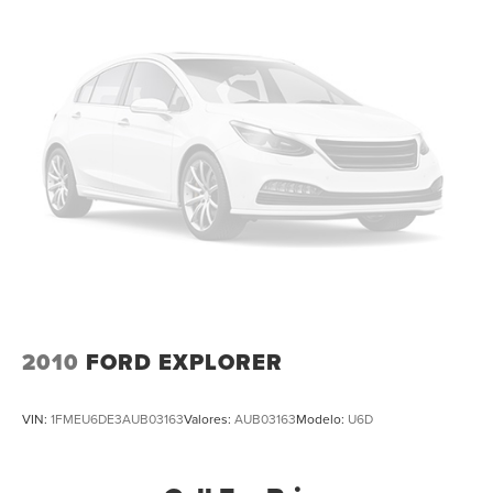
2010
FORD EXPLORER
VIN:
1FMEU6DE3AUB03163
Valores:
AUB03163
Modelo:
U6D