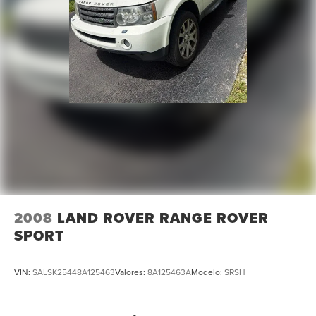
2008
LAND ROVER RANGE ROVER
SPORT
VIN:
SALSK25448A125463
Valores:
8A125463A
Modelo:
SRSH