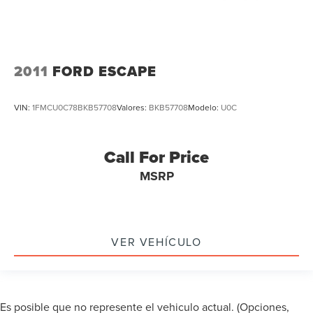
2011
FORD ESCAPE
VIN:
1FMCU0C78BKB57708
Valores:
BKB57708
Modelo:
U0C
Call For Price
MSRP
VER VEHÍCULO
Es posible que no represente el vehiculo actual. (Opciones,