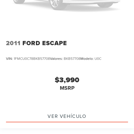
2011
FORD ESCAPE
VIN:
1FMCU0C78BKB57708
Valores:
BKB57708
Modelo:
U0C
$3,990
MSRP
VER VEHÍCULO