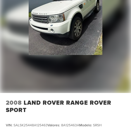
Suspensión trasera de brazos múltiples con resortes
helicoidales
Frenos de discos en las 4 ruedas con frenos
antibloqueo (ABS) en las 4 ruedas, discos ventilados
adelante, asistencia de frenado, control de
deslizamiento en cuestas y freno eléctrico de
aparcamiento
Diferencial de deslizamiento limitado activado por los
frenos
2008
LAND ROVER RANGE ROVER
SPORT
VIN:
SALSK25448A125463
Valores:
8A125463A
Modelo:
SRSH