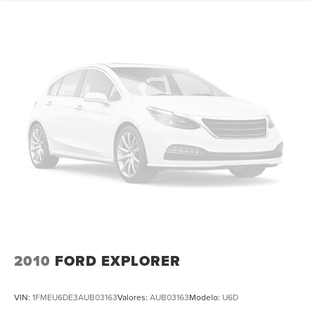
2010
FORD EXPLORER
VIN:
1FMEU6DE3AUB03163
Valores:
AUB03163
Modelo:
U6D