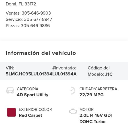
Doral
,
FL
33172
Ventas:
305-646-9903
Servicio:
305-677-8947
Piezas:
305-646-9886
Información del vehículo
Código del
VIN:
#Inventario:
5LMCJ1C95LUL01394
LUL01394A
Modelo:
J1C
CATEGORÍA
CIUDAD/CARRETERA
4D Sport Utility
22/29 MPG
EXTERIOR COLOR
MOTOR
Red Carpet
2.0L I4 16V GDI
DOHC Turbo