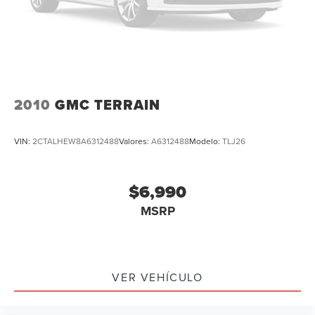
2010
GMC TERRAIN
VIN:
2CTALHEW8A6312488
Valores:
A6312488
Modelo:
TLJ26
$6,990
MSRP
VER VEHÍCULO