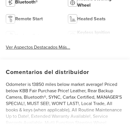
Bluetooth®
Wheel
Remote Start
Heated Seats
Keyless Ignition
Keyless Entry
System
Ver Aspectos Destacados Más...
Comentarios del distribuidor
Odometer is 13850 miles below market average! Priced
below KBB Fair Purchase Price! Leather, Rear Backup
Camera, Bluetooth®, SYNC, Carfax Certified, MANAGER'S
SPECIAL!, MUST SEE!, WON'T LAST!, Local Trade, All
books & keys (when applicable), All Routine Maintenance
Up to Date!, Extended Warranty Available!, Service
Records Available, Mutli Function Steering Wheel
Controls, Keyless Go / Push Button Start, iphone / Droid