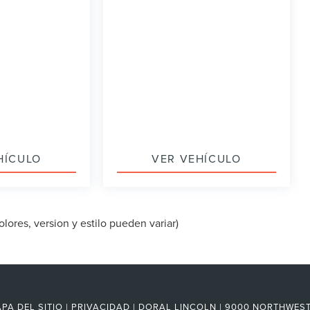
HÍCULO
VER VEHÍCULO
lores, version y estilo pueden variar)
PA DEL SITIO
|
PRIVACIDAD
| DORAL LINCOLN
|
9000 NORTHWEST 