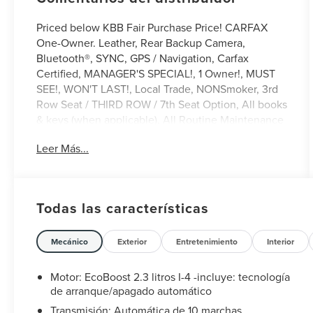
Priced below KBB Fair Purchase Price! CARFAX
One-Owner. Leather, Rear Backup Camera,
Bluetooth®, SYNC, GPS / Navigation, Carfax
Certified, MANAGER'S SPECIAL!, 1 Owner!, MUST
SEE!, WON'T LAST!, Local Trade, NONSmoker, 3rd
Row Seat / THIRD ROW / 7th Seat Option, All books
& keys (when applicable), All Routine Maintenance
Up to Date!, Extended Warranty Available!,
Leer Más...
AMAZING MPG!, Service Records Available, Mutli
Function Steering Wheel Controls, Keyless Go /
Push Button Start, iphone / Droid Navigation
Compatible.
Todas las características
2023 Ford Explorer ST-Line Gray Metallic
Mecánico
Exterior
Entretenimiento
Interior
**Let Doral Lincoln and Lincoln of Cutler Bay be
your #1 choice for your next certified pre-owned
Motor: EcoBoost 2.3 litros I-4 -incluye: tecnología
vehicle. We take pride in everything we do and
de arranque/apagado automático
strive to not only to be the best Florida dealership
Transmisión: Automática de 10 marchas