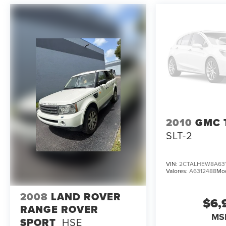
2010
GMC 
SLT-2
VIN:
2CTALHEW8A63
Valores:
A6312488
Mo
2008
LAND ROVER
$6,
RANGE ROVER
MS
SPORT
HSE