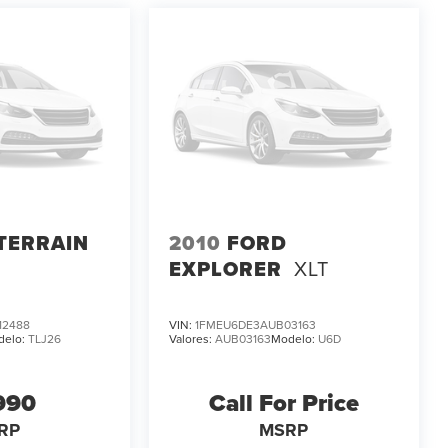
TERRAIN
2010
FORD
EXPLORER
XLT
12488
VIN:
1FMEU6DE3AUB03163
delo:
TLJ26
Valores:
AUB03163
Modelo:
U6D
990
Call For Price
RP
MSRP