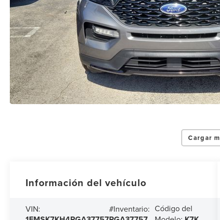
Cargar m
Información del vehículo
Código del
VIN:
#Inventario:
1FMSK7KH4PGA37757
PGA37757
Modelo:
K7K