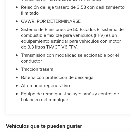
but to be the best in the nation. CARFAX-Certified,
Relación del eje trasero de 3.58 con deslizamiento
Trades welcomed, Financing Available. All certified
ilimitado
pre-owned vehicles are offered with 162-point
GVWR: POR DETERMINARSE
inspection, and CARFAX vehicle report. Before you
sell your trade let one of our Sales consultants offer
Sistema de Emisiones de 50 Estados El sistema de
you the most for your car without the hassle. Call
combustible flexible para vehículos (FFV) es un
equipamiento estándar para vehículos con motor
us today at 786-845-0900 or 786-230-8105. Call or
de 3.3 litros Ti-VCT V6 FFV.
see dealer for details. Valid only to internet
customers who provide printed offer. Not valid in
Transmisión con modalidad seleccionable por el
conjunction with any other offer. Price is subject to
conductor
change without notice.**
Tracción trasera
Batería con protección de descarga
Alternador regenerativo
Equipo de remolque -incluye: arnés y control de
balanceo del remolque
Vehículos que te pueden gustar