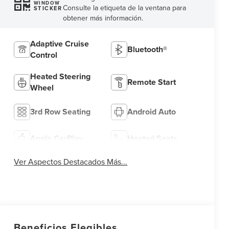
WINDOW
Consulte la etiqueta de la ventana para
STICKER
obtener más información.
Adaptive Cruise
Bluetooth®
Control
Heated Steering
Remote Start
Wheel
3rd Row Seating
Android Auto
Apple CarPlay
Heated Seats
Ver Aspectos Destacados Más...
Beneficios Elegibles