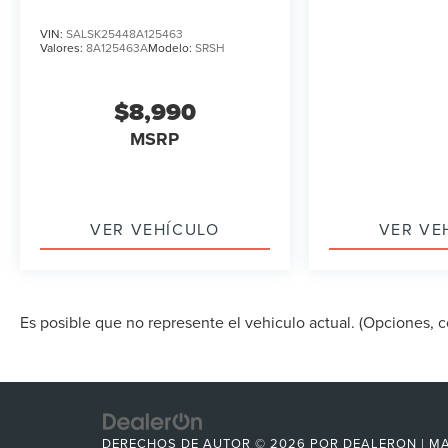
VIN:
SALSK25448A125463
Valores:
8A125463A
Modelo:
SRSH
$8,990
MSRP
VER VEHÍCULO
VER VE
Es posible que no represente el vehiculo actual. (Opciones, co
DERECHOS DE AUTOR © 2026
POR
DEALERON
|
MA