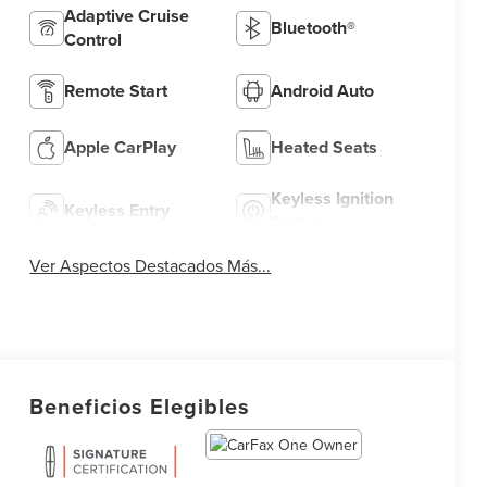
Adaptive Cruise
Bluetooth®
Control
Remote Start
Android Auto
Apple CarPlay
Heated Seats
Keyless Ignition
Keyless Entry
System
Ver Aspectos Destacados Más...
Beneficios Elegibles