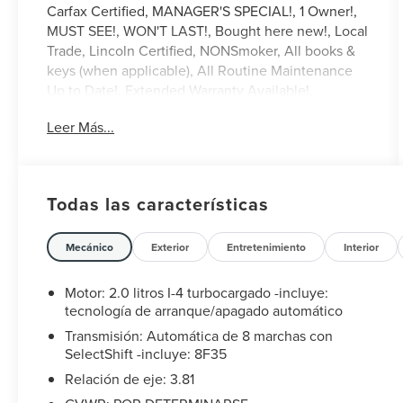
Carfax Certified, MANAGER'S SPECIAL!, 1 Owner!,
MUST SEE!, WON'T LAST!, Bought here new!, Local
Trade, Lincoln Certified, NONSmoker, All books &
keys (when applicable), All Routine Maintenance
Up to Date!, Extended Warranty Available!,
AMAZING MPG!, Remainder of Factory Warranty
Leer Más...
Included!, Service Records Available, Mutli
Function Steering Wheel Controls, Keyless Go /
Push Button Start, iphone / Droid Navigation
Compatible.
Todas las características
2024 Lincoln Corsair Premiere White Metallic
Lincoln Combined Details:
Mecánico
Exterior
Entretenimiento
Interior
* Vehicle History
Motor: 2.0 litros I-4 turbocargado -incluye:
* Roadside Assistance
tecnología de arranque/apagado automático
* Warranty Deductible: $100
Transmisión: Automática de 8 marchas con
* Includes Car Rental and Trip Interruption
SelectShift -incluye: 8F35
Reimbursement, Lincoln Access Rewards 20,000
Relación de eje: 3.81
Points (for Lincoln Signature Certification program),