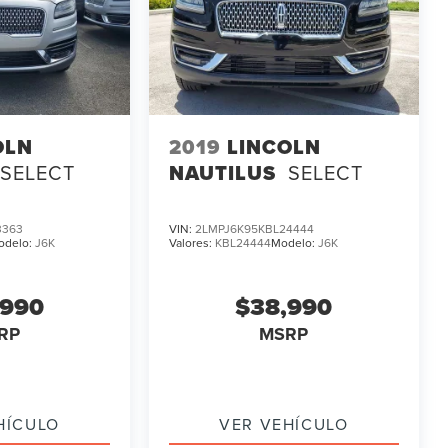
OLN
2019
LINCOLN
SELECT
NAUTILUS
SELECT
3363
VIN:
2LMPJ6K95KBL24444
odelo:
J6K
Valores:
KBL24444
Modelo:
J6K
,990
$38,990
RP
MSRP
HÍCULO
VER VEHÍCULO