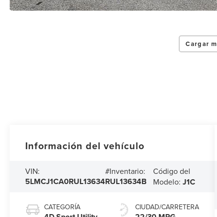
Cargar m
Información del vehículo
Código del
VIN:
#Inventario:
5LMCJ1CA0RUL13634
RUL13634B
Modelo:
J1C
CATEGORÍA
CIUDAD/CARRETERA
4D Sport Utility
22/30 MPG