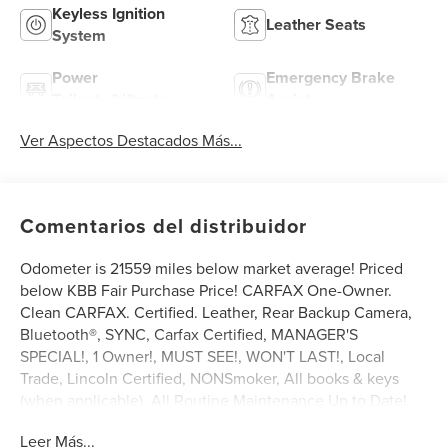
Keyless Ignition
Leather Seats
System
Power
Emergency Brake
Tailgate/Liftgate
Assist
Ver Aspectos Destacados Más...
Comentarios del distribuidor
Odometer is 21559 miles below market average! Priced
below KBB Fair Purchase Price! CARFAX One-Owner.
Clean CARFAX. Certified. Leather, Rear Backup Camera,
Bluetooth®, SYNC, Carfax Certified, MANAGER'S
SPECIAL!, 1 Owner!, MUST SEE!, WON'T LAST!, Local
Trade, Lincoln Certified, NONSmoker, All books & keys
(when applicable), All Routine Maintenance Up to Date!,
Extended Warranty Available!, AMAZING MPG!,
Leer Más...
Remainder of Factory Warranty Included!, Service Records