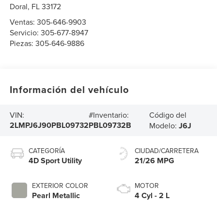
Doral
,
FL
33172
Ventas:
305-646-9903
Servicio:
305-677-8947
Piezas:
305-646-9886
Información del vehículo
Código del
VIN:
#Inventario:
2LMPJ6J90PBL09732
PBL09732B
Modelo:
J6J
CATEGORÍA
CIUDAD/CARRETERA
4D Sport Utility
21/26 MPG
EXTERIOR COLOR
MOTOR
Pearl Metallic
4 Cyl - 2 L