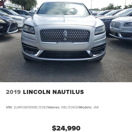
2019
LINCOLN NAUTILUS
VIN:
2LMPJ6K95KBL13363
Valores:
KBL13363A
Modelo:
J6K
$24,990