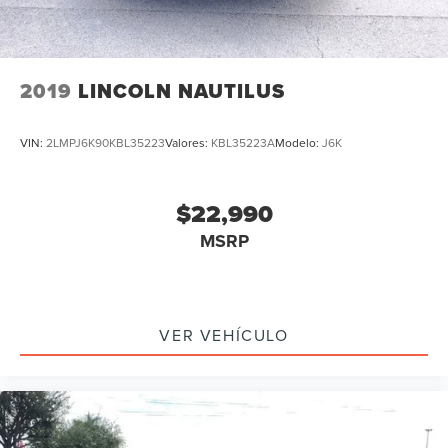
2019
LINCOLN NAUTILUS
VIN:
2LMPJ6K90KBL35223
Valores:
KBL35223A
Modelo:
J6K
$22,990
MSRP
VER VEHÍCULO