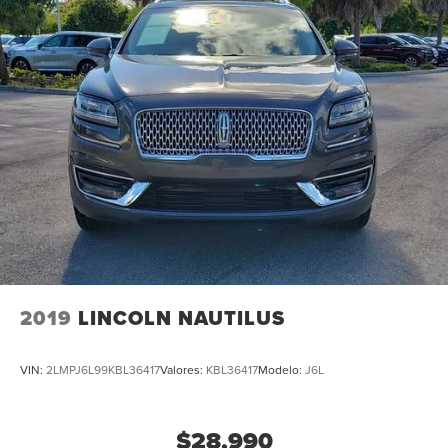
2019
LINCOLN NAUTILUS
VIN:
2LMPJ6L99KBL36417
Valores:
KBL36417
Modelo:
J6L
$28,990